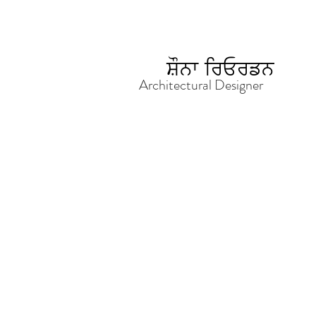
ਸ਼ੌਨਾ ਰਿਓਰਡਨ
Architectural Designer