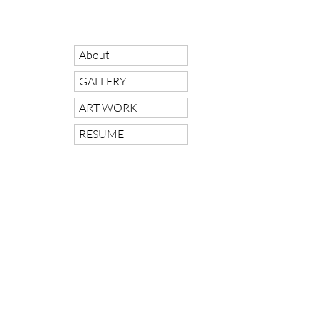
About
GALLERY
ART WORK
RESUME